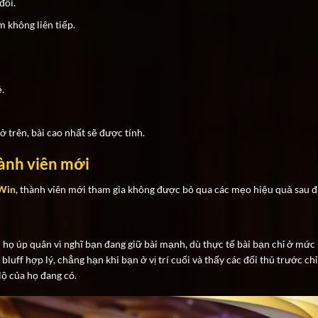
đôi.
 không liên tiếp.
ẻ.
 trên, bài cao nhất sẽ được tính.
hành viên mới
iWin
, thành viên mới tham gia không được bỏ qua các mẹo hiệu quả sau đ
n họ úp quân vì nghĩ bạn đang giữ bài mạnh, dù thực tế bài bạn chỉ ở mức
luff hợp lý, chẳng hạn khi bạn ở vị trí cuối và thấy các đối thủ trước chỉ
ộ của họ đang có.