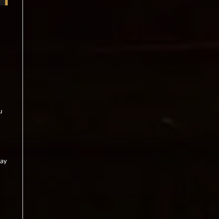
u
hay