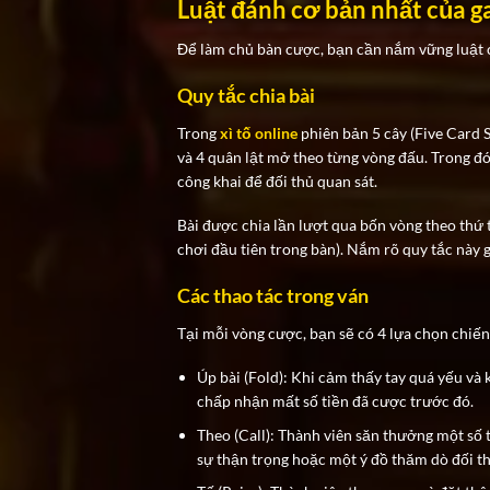
Luật đánh cơ bản nhất của ga
Để làm chủ bàn cược, bạn cần nắm vững luật c
Quy tắc chia bài
Trong
xì tố online
phiên bản 5 cây (Five Card S
và 4 quân lật mở theo từng vòng đấu. Trong đó
công khai để đối thủ quan sát.
Bài được chia lần lượt qua bốn vòng theo thứ t
chơi đầu tiên trong bàn). Nắm rõ quy tắc này g
Các thao tác trong ván
Tại mỗi vòng cược, bạn sẽ có 4 lựa chọn chiế
Úp bài (Fold): Khi cảm thấy tay quá yếu và
chấp nhận mất số tiền đã cược trước đó.
Theo (Call): Thành viên săn thưởng một số t
sự thận trọng hoặc một ý đồ thăm dò đối th