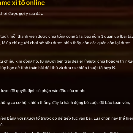
me xì tố online
hơi được gợi ý sau đây.
tud), mỗi thành viên được chia tổng cộng 5 lá, bao gồm 1 quân úp (bài tẩy
, lá úp chỉ người chơi sở hữu được nhìn thấy, còn các quân còn lại được
ự chiều kim đồng hồ, từ người bên trái dealer (người chia hoặc vị trí ngư
iúp bạn dễ tính toán bài đối thủ và đưa ra chiến thuật tố hợp lý.
n lược để quyết định số phận ván đấu của mình:
 không có cơ hội chiến thắng, đây là hành động bỏ cuộc để bảo toàn vốn,
iền bằng với người tố trước đó để tiếp tục ván bài. Lựa chọn này thể hiệ
ủ.