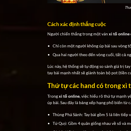
Thao
Cách xác định thắng cuộc
Người chiến thắng trong một ván
xì tố online
Chỉ còn một người không úp bài sau vòng tố
Qua hai người theo đến vòng cuối, tất cả n
Lúc này, hệ thống sẽ tự động so sánh giá trị t
tay bài mạnh nhất sẽ giành toàn bộ pot (tiền 
Thứ tự các hand có trong xì 
Trong
xì tố online
, việc hiểu rõ thứ tự mạnh y
úp bài. Sau đây là bảng xếp hạng phổ biến từ 
Thùng Phá Sảnh: Tay bài gồm 5 lá liên tiếp 
Tứ Quý: Gồm 4 quân giống nhau về số và mộ