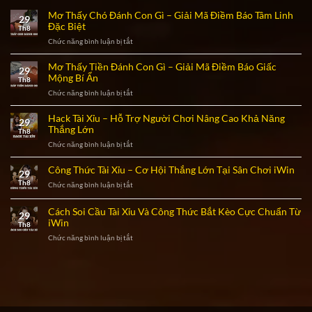
Mơ Thấy Chó Đánh Con Gì – Giải Mã Điềm Báo Tâm Linh
29
Đặc Biệt
Th8
ở
Chức năng bình luận bị tắt
Mơ
Thấy
Mơ Thấy Tiền Đánh Con Gì – Giải Mã Điềm Báo Giấc
29
Chó
Mộng Bí Ẩn
Th8
Đánh
ở
Chức năng bình luận bị tắt
Con
Mơ
Gì
Thấy
–
Hack Tài Xỉu – Hỗ Trợ Người Chơi Nâng Cao Khả Năng
29
Tiền
Giải
Thắng Lớn
Th8
Đánh
Mã
ở
Chức năng bình luận bị tắt
Con
Điềm
Hack
Gì
Báo
Tài
–
Tâm
Công Thức Tài Xỉu – Cơ Hội Thắng Lớn Tại Sân Chơi iWin
29
Xỉu
Giải
Linh
Th8
ở
Chức năng bình luận bị tắt
–
Mã
Đặc
Công
Hỗ
Điềm
Biệt
Thức
Trợ
Báo
Cách Soi Cầu Tài Xỉu Và Công Thức Bắt Kèo Cực Chuẩn Từ
29
Tài
Người
Giấc
iWin
Th8
Xỉu
Chơi
Mộng
–
ở
Chức năng bình luận bị tắt
Nâng
Bí
Cơ
Cách
Cao
Ẩn
Hội
Soi
Khả
Thắng
Cầu
Năng
Lớn
Tài
Thắng
Tại
Xỉu
Lớn
Sân
Và
Chơi
Công