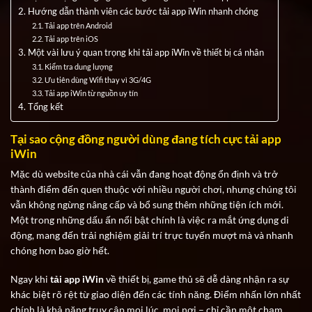
Hướng dẫn thành viên các bước tải app iWin nhanh chóng
Tải app trên Android
Tải app trên iOS
Một vài lưu ý quan trọng khi tải app iWin về thiết bị cá nhân
Kiểm tra dung lượng
Ưu tiên dùng Wifi thay vì 3G/4G
Tải app iWin từ nguồn uy tín
Tổng kết
Tại sao cộng đồng người dùng đang tích cực tải app
iWin
Mặc dù website của nhà cái vẫn đang hoạt động ổn định và trở
thành điểm đến quen thuộc với nhiều người chơi, nhưng chúng tôi
vẫn không ngừng nâng cấp và bổ sung thêm những tiện ích mới.
Một trong những dấu ấn nổi bật chính là việc ra mắt ứng dụng di
động, mang đến trải nghiệm giải trí trực tuyến mượt mà và nhanh
chóng hơn bao giờ hết.
Ngay khi
tải app iWin
về thiết bị, game thủ sẽ dễ dàng nhận ra sự
khác biệt rõ rệt từ giao diện đến các tính năng. Điểm nhấn lớn nhất
chính là khả năng truy cập mọi lúc, mọi nơi – chỉ cần một chạm