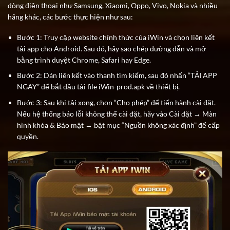
dòng điện thoại như Samsung, Xiaomi, Oppo, Vivo, Nokia và nhiều
hãng khác, các bước thực hiện như sau:
Bước 1: Truy cập website chính thức của iWin và chọn liên kết
tải app cho Android. Sau đó, hãy sao chép đường dẫn và mở
bằng trình duyệt Chrome, Safari hay Edge.
Bước 2: Dán liên kết vào thanh tìm kiếm, sau đó nhấn “TẢI APP
NGAY” để bắt đầu tải file iWin-prod.apk về thiết bị.
Bước 3: Sau khi tải xong, chọn “Cho phép” để tiến hành cài đặt.
Nếu hệ thống báo lỗi không thể cài đặt, hãy vào Cài đặt → Màn
hình khóa & Bảo mật → bật mục “Nguồn không xác định” để cấp
quyền.