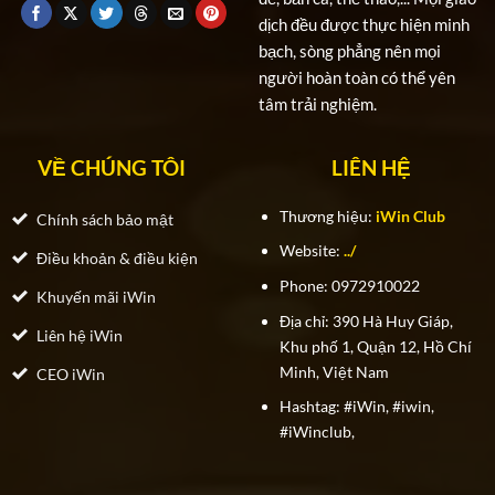
dịch đều được thực hiện minh
bạch, sòng phẳng nên mọi
người hoàn toàn có thể yên
tâm trải nghiệm.
VỀ CHÚNG TÔI
LIÊN HỆ
Thương hiệu:
iWin Club
Chính sách bảo mật
Website:
../
Điều khoản & điều kiện
Phone: 0972910022
Khuyến mãi iWin
Địa chỉ: 390 Hà Huy Giáp,
Liên hệ iWin
Khu phố 1, Quận 12, Hồ Chí
Minh, Việt Nam
CEO iWin
Hashtag: #iWin, #iwin,
#iWinclub,