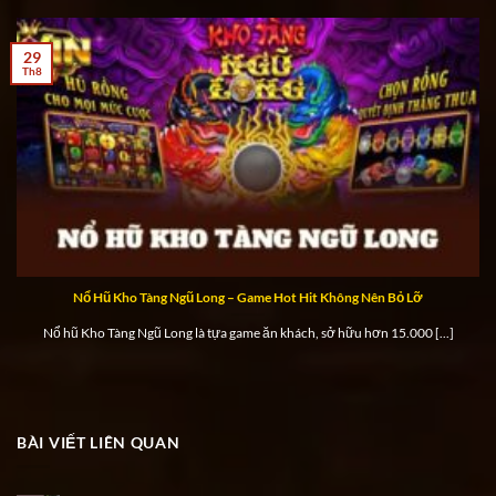
29
Th8
Nổ Hũ Kho Tàng Ngũ Long – Game Hot Hit Không Nên Bỏ Lỡ
Nổ hũ Kho Tàng Ngũ Long là tựa game ăn khách, sở hữu hơn 15.000 [...]
BÀI VIẾT LIÊN QUAN