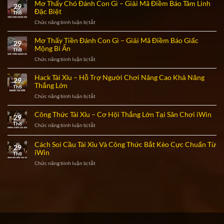
Mơ Thấy Chó Đánh Con Gì – Giải Mã Điềm Báo Tâm Linh
29
Đặc Biệt
Th8
ở
Chức năng bình luận bị tắt
Mơ
Thấy
Mơ Thấy Tiền Đánh Con Gì – Giải Mã Điềm Báo Giấc
29
Chó
Mộng Bí Ẩn
Th8
Đánh
ở
Chức năng bình luận bị tắt
Con
Mơ
Gì
Thấy
–
Hack Tài Xỉu – Hỗ Trợ Người Chơi Nâng Cao Khả Năng
29
Tiền
Giải
Thắng Lớn
Th8
Đánh
Mã
ở
Chức năng bình luận bị tắt
Con
Điềm
Hack
Gì
Báo
Tài
–
Tâm
Công Thức Tài Xỉu – Cơ Hội Thắng Lớn Tại Sân Chơi iWin
29
Xỉu
Giải
Linh
Th8
ở
Chức năng bình luận bị tắt
–
Mã
Đặc
Công
Hỗ
Điềm
Biệt
Thức
Trợ
Báo
Cách Soi Cầu Tài Xỉu Và Công Thức Bắt Kèo Cực Chuẩn Từ
29
Tài
Người
Giấc
iWin
Th8
Xỉu
Chơi
Mộng
–
ở
Chức năng bình luận bị tắt
Nâng
Bí
Cơ
Cách
Cao
Ẩn
Hội
Soi
Khả
Thắng
Cầu
Năng
Lớn
Tài
Thắng
Tại
Xỉu
Lớn
Sân
Và
Chơi
Công
iWin
Thức