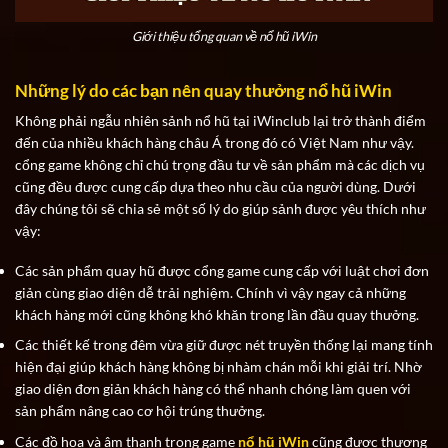
Giới thiệu tổng quan về nổ hũ iWin
Những lý do các bạn nên quay thưởng nổ hũ iWin
Không phải ngẫu nhiên sảnh
nổ hũ tại iWinclub
lại trở thành điểm
đến của nhiều khách hàng châu Á trong đó có Việt Nam như vậy.
cổng game không chỉ chú trọng đầu tư về sản phẩm mà các dịch vụ
cũng đều được cung cấp dựa theo nhu cầu của người dùng. Dưới
đây chúng tôi sẽ chia sẻ một số lý do giúp sảnh được yêu thích như
vậy:
Các sản phẩm quay hũ được cổng game cung cấp với luật chơi đơn
giản cùng giao diện dễ trải nghiệm. Chính vì vậy ngay cả những
khách hàng mới cũng không khó khăn trong lần đầu quay thưởng.
Các thiết kế trong đêm vừa giữ được nét truyền thống lại mang tính
hiện đại giúp khách hàng không bị nhàm chán mỗi khi giải trí. Nhờ
giao diện đơn giản khách hàng có thể nhanh chóng làm quen với
sản phẩm nâng cao cơ hội trúng thưởng.
Các đồ họa và âm thanh trong game
nổ hũ iWin
cũng được thương