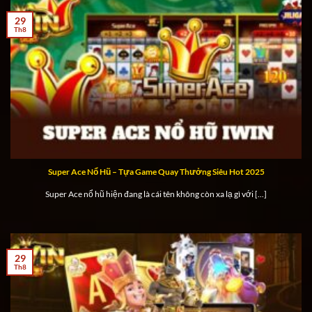
29
Th8
Super Ace Nổ Hũ – Tựa Game Quay Thưởng Siêu Hot 2025
Super Ace nổ hũ hiện đang là cái tên không còn xa lạ gì với [...]
29
Th8