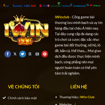
Bắt
Kèo
Cực
Chuẩn
iWinclub
- Cổng game bài
Từ
iWin
thượng lưu minh bạch và uy tín
hàng đầu tại châu Á hiện nay.
Tại đây cung cấp đa dạng các
trò chơi cá cược đặc sắc như:
game bài đổi thưởng, nổ hũ, lô
đề, bắn cá, thể thao,... Mọi giao
dịch đều được thực hiện minh
bạch, sòng phẳng nên mọi
người hoàn toàn có thể yên
tâm trải nghiệm.
VỀ CHÚNG TÔI
LIÊN HỆ
Thương hiệu:
iWin Club
Chính sách bảo mật
Website:
../