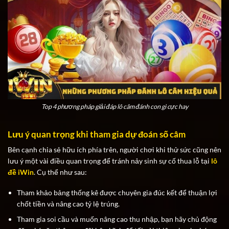
Top 4 phương pháp giải đáp lô câm đánh con gì cực hay
Lưu ý quan trọng khi tham gia dự đoán số câm
Bên cạnh chia sẻ hữu ích phía trên, người chơi khi thử sức cũng nên
lưu ý một vài điều quan trọng để tránh nảy sinh sự cố thua lỗ tại
lô
đề iWin
. Cụ thể như sau:
Tham khảo bảng thống kê được chuyên gia đúc kết để thuận lợi
chốt tiền và nâng cao tỷ lệ trúng.
Tham gia soi cầu và muốn nâng cao thu nhập, bạn hãy chủ động