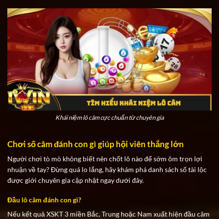
Khái niệm lô câm cực chuẩn từ chuyên gia
Chơi số câm đánh con gì giúp hội viên thắng lớn
Người chơi tò mò không biết nên chốt lô nào để sớm ôm trọn lợi
nhuận về tay? Đừng quá lo lắng, hãy khám phá danh sách số tài lộc
được giới chuyên gia cập nhật ngay dưới đây.
Đầu lô câm đánh con gì?
Nếu kết quả XSKT 3 miền Bắc, Trung hoặc Nam xuất hiện đầu câm