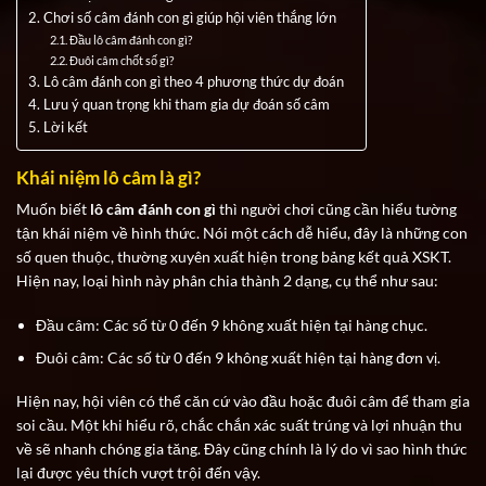
Chơi số câm đánh con gì giúp hội viên thắng lớn
Đầu lô câm đánh con gì?
Đuôi câm chốt số gì?
Lô câm đánh con gì theo 4 phương thức dự đoán
Lưu ý quan trọng khi tham gia dự đoán số câm
Lời kết
Khái niệm lô câm là gì?
Muốn biết
lô câm đánh con gì
thì người chơi cũng cần hiểu tường
tận khái niệm về hình thức. Nói một cách dễ hiểu, đây là những con
số quen thuộc, thường xuyên xuất hiện trong bảng kết quả XSKT.
Hiện nay, loại hình này phân chia thành 2 dạng, cụ thể như sau:
Đầu câm: Các số từ 0 đến 9 không xuất hiện tại hàng chục.
Đuôi câm: Các số từ 0 đến 9 không xuất hiện tại hàng đơn vị.
Hiện nay, hội viên có thể căn cứ vào đầu hoặc đuôi câm để tham gia
soi cầu. Một khi hiểu rõ, chắc chắn xác suất trúng và lợi nhuận thu
về sẽ nhanh chóng gia tăng. Đây cũng chính là lý do vì sao hình thức
lại được yêu thích vượt trội đến vậy.