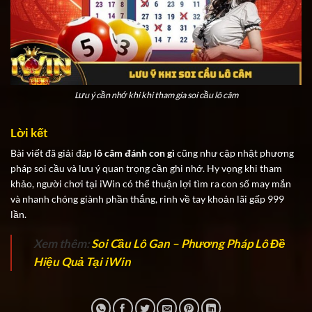
Lưu ý cần nhớ khi khi tham gia soi cầu lô câm
Lời kết
Bài viết đã giải đáp
lô câm đánh con gì
cũng như cập nhật phương
pháp soi cầu và lưu ý quan trọng cần ghi nhớ. Hy vọng khi tham
khảo, người chơi tại iWin có thể thuận lợi tìm ra con số may mắn
và nhanh chóng giành phần thắng, rinh về tay khoản lãi gấp 999
lần.
Xem thêm:
Soi Cầu Lô Gan – Phương Pháp Lô Đề
Hiệu Quả Tại iWin