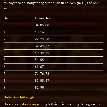
thì hãy theo dõi bảng thống cực chuẩn từ chuyên gia. Cụ thể như
sau:
Đầu
Lô nên chốt
0
04, 05, 08
1
13, 16
2
22, 24, 28
3
32, 34, 37
4
40, 44, 49
5
51, 55
6
63, 67
7
71, 76, 78
8
83, 85, 87
9
92, 98
Đuôi câm chốt số gì?
Đuôi
lô câm đánh con gì
cũng là thắc mắc của đông đảo người chơi.