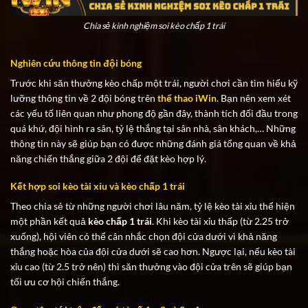
Chia sẻ kinh nghiệm soi kèo chấp 1 trái
Nghiên cứu thông tin đội bóng
Trước khi săn thưởng
kèo chấp một trái, người chơi cần tìm hiểu kỹ
lưỡng thông tin về 2 đội bóng trên
thể thao iWin
. Bạn nên xem xét
các yếu tố liên quan như phong độ gần đây, thành tích đối đầu trong
quá khứ, đội hình ra sân, tỷ lệ thắng tại sân nhà, sân khách,… Những
thông tin này sẽ giúp bạn có được những đánh giá tổng quan về khả
năng chiến thắng giữa 2 đội để đặt kèo hợp lý.
Kết hợp soi kèo tài xỉu và kèo chấp 1 trái
Theo chia sẻ từ những người chơi lâu năm, tỷ lệ kèo tài xỉu thể hiện
một phần kết quả
kèo chấp 1 trái
. Khi kèo tài xỉu thấp (từ 2.25 trở
xuống), hội viên có thể cân nhắc chọn đội cửa dưới vì khả năng
thắng hoặc hòa của đội cửa dưới sẽ cao hơn. Ngược lại, nếu kèo tài
xỉu cao (từ 2.5 trở nên) thì săn thưởng vào đội cửa trên sẽ giúp bạn
tối ưu cơ hội chiến thắng.