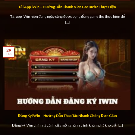
Tải App iWin – Hướng Dẫn Thành Viên Các Bước Thực Hiện
Tải app iWin hiện đang ngày càng được cộng đồng game thủ thực hiện để
[...]
29
Th8
Đăng Ký iWin – Hướng Dẫn Thao Tác Nhanh Chóng Đơn Giản
Đăng ký iWin chính là cánh cửa mở ra hành trình khám phá kho giải [...]