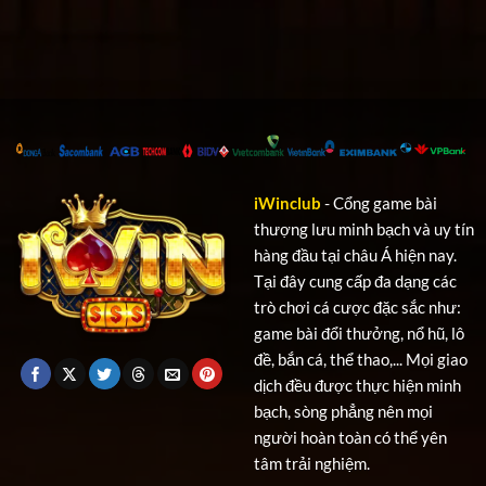
Cơ
Cách
Cao
Ẩn
Hội
Soi
Khả
Thắng
Cầu
Năng
Lớn
Tài
Thắng
Tại
Xỉu
Lớn
Sân
Và
Chơi
Công
iWin
Thức
Bắt
Kèo
Cực
Chuẩn
iWinclub
- Cổng game bài
Từ
iWin
thượng lưu minh bạch và uy tín
hàng đầu tại châu Á hiện nay.
Tại đây cung cấp đa dạng các
trò chơi cá cược đặc sắc như:
game bài đổi thưởng, nổ hũ, lô
đề, bắn cá, thể thao,... Mọi giao
dịch đều được thực hiện minh
bạch, sòng phẳng nên mọi
người hoàn toàn có thể yên
tâm trải nghiệm.