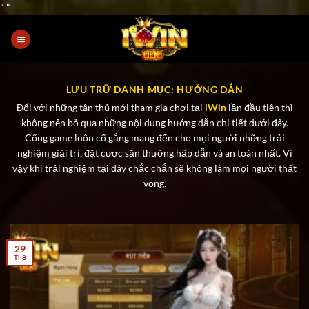
Bỏ
"
"
qua
nội
dung
LƯU TRỮ DANH MỤC:
HƯỚNG DẪN
Đối với những tân thủ mới tham gia chơi tại
iWin
lần đầu tiên thì
không nên bỏ qua những nội dung hướng dẫn chi tiết dưới đây.
Cổng game luôn cố gắng mang đến cho mọi người những trải
nghiệm giải trí, đặt cược săn thưởng hấp dẫn và an toàn nhất. Vì
vậy khi trải nghiệm tại đây chắc chắn sẽ không làm mọi người thất
vọng.
29
Th8