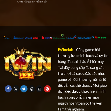
–
ở
Chức năng bình luận bị tắt
Nâng
Bí
Cơ
Cách
Cao
Ẩn
Hội
Soi
Khả
Thắng
Cầu
Năng
Lớn
Tài
Thắng
Tại
Xỉu
Lớn
Sân
Và
Chơi
Công
iWin
Thức
Bắt
Kèo
Cực
Chuẩn
iWinclub
- Cổng game bài
Từ
iWin
thượng lưu minh bạch và uy tín
hàng đầu tại châu Á hiện nay.
Tại đây cung cấp đa dạng các
trò chơi cá cược đặc sắc như:
game bài đổi thưởng, nổ hũ, lô
đề, bắn cá, thể thao,... Mọi giao
dịch đều được thực hiện minh
bạch, sòng phẳng nên mọi
người hoàn toàn có thể yên
tâm trải nghiệm.