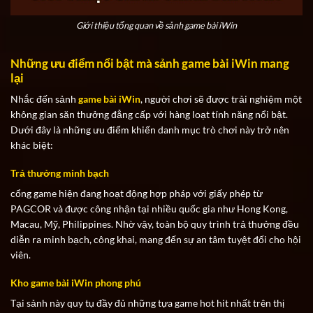
Giới thiệu tổng quan về sảnh game bài iWin
Những ưu điểm nổi bật mà sảnh game bài iWin mang
lại
Nhắc đến sảnh
game bài iWin
, người chơi sẽ được trải nghiệm một
không gian săn thưởng đẳng cấp với hàng loạt tính năng nổi bật.
Dưới đây là những ưu điểm khiến danh mục trò chơi này trở nên
khác biệt:
Trả thưởng minh bạch
cổng game hiện đang hoạt động hợp pháp với giấy phép từ
PAGCOR và được công nhận tại nhiều quốc gia như Hong Kong,
Macau, Mỹ, Philippines. Nhờ vậy, toàn bộ quy trình trả thưởng đều
diễn ra minh bạch, công khai, mang đến sự an tâm tuyệt đối cho hội
viên.
Kho game bài iWin phong phú
Tại sảnh này
quy tụ đầy đủ những tựa game hot hit nhất trên thị