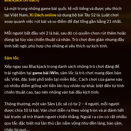
Là một trong những game bài quốc tế nổi tiếng và được yêu thích
tại Việt Nam,
Xì Dách online
sử dụng bộ bài Tây 52 lá. Luật chơi
xoay quanh việc rút bài và so điểm để đạt tổng gần bằng 21 nhất.
Mỗi người bắt đầu với 2 lá bài, sau đó có quyền chọn rút thêm hoặc
dừng lại tùy vào chiến thuật cá nhân. Trò chơi đơn giản nhưng đầy
tính bất ngờ, phù hợp cho những ai yêu thích sự kịch tính.
Sâm lốc
Xếp ngay sau Blackjack trong danh sách những trò chơi đáng để
trải nghiệm tại
game bài iWin
, sâm lốc là trò chơi mang đậm bản
sắc Việt, đặc biệt phổ biến tại miền Bắc. Cách chơi của game này
có nhiều điểm giống với tiến lên tuy nhiên sự khác biệt đến từ tính
chiến thuật cao, tạo nên những ván bài đầy kịch tính.
Thông thường, một ván Sâm Lốc sẽ có từ 2 – 4 người, mỗi người
được chia 10 lá bài. Ván chơi diễn ra theo vòng tròn và ai đánh hết
bài trước sẽ trở thành người chiến thắng. Ngoài ra còn có rất nhiều
quy tắc đặc biệt mà tân thủ cần nắm vững như đền làng, báo sâm,
chặn tứ quý,…