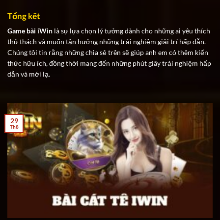
Tổng kết
Game bài iWin
là sự lựa chọn lý tưởng dành cho những ai yêu thích
thử thách và muốn tận hưởng những trải nghiệm giải trí hấp dẫn.
Chúng tôi tin rằng những chia sẻ trên sẽ giúp anh em có thêm kiến
thức hữu ích, đồng thời mang đến những phút giây trải nghiệm hấp
dẫn và mới lạ.
29
Th8