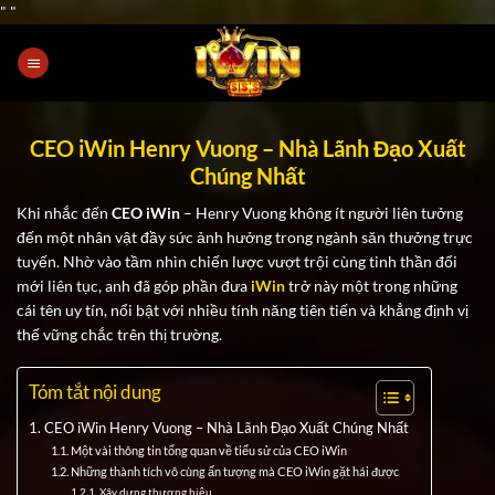
Bỏ
"
"
qua
nội
dung
CEO iWin Henry Vuong – Nhà Lãnh Đạo Xuất
Chúng Nhất
Khi nhắc đến
CEO iWin
– Henry Vuong không ít người liên tưởng
đến một nhân vật đầy sức ảnh hưởng trong ngành săn thưởng trực
tuyến. Nhờ vào tầm nhìn chiến lược vượt trội cùng tinh thần đổi
mới liên tục, anh đã góp phần đưa
iWin
trở này một trong những
cái tên uy tín, nổi bật với nhiều tính năng tiên tiến và khẳng định vị
thế vững chắc trên thị trường.
Tóm tắt nội dung
CEO iWin Henry Vuong – Nhà Lãnh Đạo Xuất Chúng Nhất
Một vài thông tin tổng quan về tiểu sử của CEO iWin
Những thành tích vô cùng ấn tượng mà CEO iWin gặt hái được
Xây dựng thương hiệu