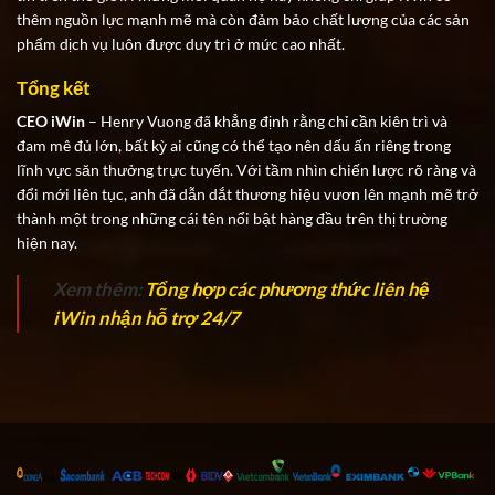
thêm nguồn lực mạnh mẽ mà còn đảm bảo chất lượng của các sản
phẩm dịch vụ luôn được duy trì ở mức cao nhất.
Tổng kết
CEO iWin
– Henry Vuong đã khẳng định rằng chỉ cần kiên trì và
đam mê đủ lớn, bất kỳ ai cũng có thể tạo nên dấu ấn riêng trong
lĩnh vực săn thưởng trực tuyến. Với tầm nhìn chiến lược rõ ràng và
đổi mới liên tục, anh đã dẫn dắt thương hiệu vươn lên mạnh mẽ trở
thành một trong những cái tên nổi bật hàng đầu trên thị trường
hiện nay.
Xem thêm:
Tổng hợp các phương thức liên hệ
iWin nhận hỗ trợ 24/7