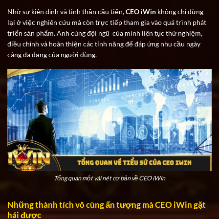
Nhờ sự kiên định và tinh thần cầu tiến,
CEO iWin
không chỉ dừng
lại ở việc nghiên cứu mà còn trực tiếp tham gia vào quá trình phát
triển sản phẩm. Anh cùng đội ngũ của mình liên tục thử nghiệm,
điều chỉnh và hoàn thiện các tính năng để đáp ứng nhu cầu ngày
càng đa dạng của người dùng.
Tổng quan một vài nét cơ bản về CEO iWin
Những thành tích vô cùng ấn tượng mà CEO iWin gặt
hái được