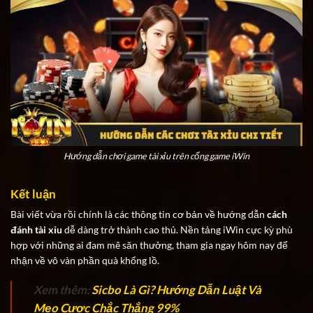
Hướng dẫn chơi game tài xỉu trên cổng game iWin
Kết luận
Bài viết vừa rồi chính là các thông tin cơ bản về hướng dẫn
cách
đánh tài xỉu
dễ dàng trở thành cao thủ. Nền tảng iWin cực kỳ phù
hợp với những ai đam mê săn thưởng, tham gia ngay hôm nay để
nhận về vô vàn phần quà khổng lồ.
Xem thêm:
Sicbo Là Gì? Hướng Dẫn Luật Và
Mẹo Cược Chắc Thắng 99%