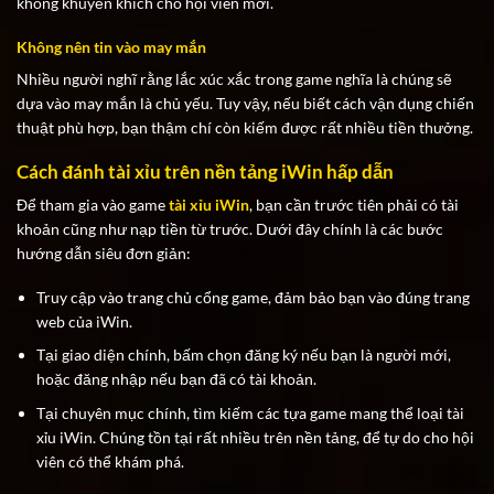
không khuyến khích cho hội viên mới.
Không nên tin vào may mắn
Nhiều người nghĩ rằng lắc xúc xắc trong game nghĩa là chúng sẽ
dựa vào may mắn là chủ yếu. Tuy vậy, nếu biết cách vận dụng chiến
thuật phù hợp, bạn thậm chí còn kiếm được rất nhiều tiền thưởng.
Cách đánh tài xỉu trên nền tảng iWin hấp dẫn
Để tham gia vào game
tài xỉu iWin
, bạn cần trước tiên phải có tài
khoản cũng như nạp tiền từ trước. Dưới đây chính là các bước
hướng dẫn
siêu đơn giản:
Truy cập vào trang chủ cổng game, đảm bảo bạn vào đúng trang
web của iWin.
Tại giao diện chính, bấm chọn đăng ký nếu bạn là người mới,
hoặc đăng nhập nếu bạn đã có tài khoản.
Tại chuyên mục chính, tìm kiếm các tựa game mang thể loại tài
xỉu iWin. Chúng tồn tại rất nhiều trên nền tảng, để tự do cho hội
viên có thể khám phá.