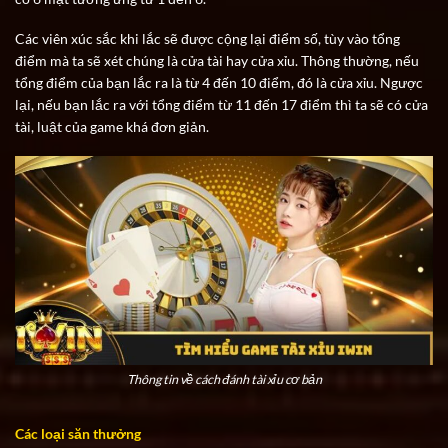
Các viên xúc sắc khi lắc sẽ được cộng lại điểm số, tùy vào tổng
điểm mà ta sẽ xét chúng là cửa tài hay cửa xỉu. Thông thường, nếu
tổng điểm của bạn lắc ra là từ 4 đến 10 điểm, đó là cửa xỉu. Ngược
lại, nếu bạn lắc ra với tổng điểm từ 11 đến 17 điểm thì ta sẽ có cửa
tài, luật của game khá đơn giản.
Thông tin về cách đánh tài xỉu cơ bản
Các loại săn thưởng